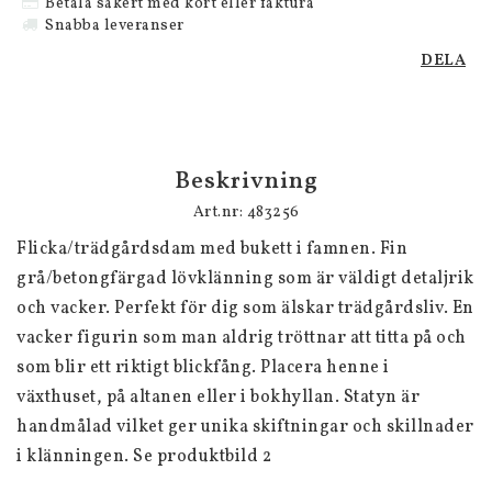
Betala säkert med kort eller faktura
Snabba leveranser
DELA
Beskrivning
Art.nr: 483256
Flicka/trädgårdsdam med bukett i famnen. Fin 
grå/betongfärgad lövklänning som är väldigt detaljrik 
och vacker. Perfekt för dig som älskar trädgårdsliv. En 
vacker figurin som man aldrig tröttnar att titta på och 
som blir ett riktigt blickfång. Placera henne i 
växthuset, på altanen eller i bokhyllan. Statyn är 
handmålad vilket ger unika skiftningar och skillnader 
i klänningen. Se produktbild 2
