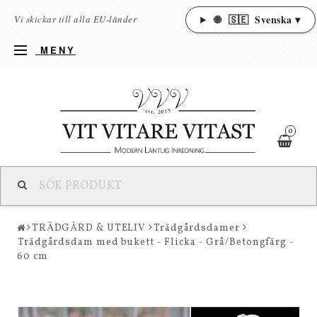
🌐
🇸🇪
Svenska ▾
Vi skickar till alla EU-länder
MENY
0
TRÄDGÅRD & UTELIV
Trädgårdsdamer
Trädgårdsdam med bukett - Flicka - Grå/Betongfärg -
60 cm