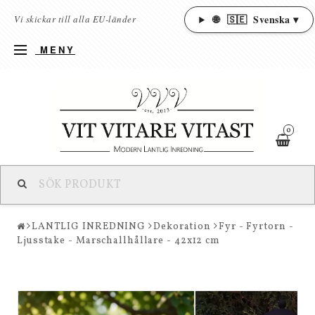
🌐
🇸🇪
Svenska ▾
Vi skickar till alla EU-länder
MENY
0
LANTLIG INREDNING
Dekoration
Fyr - Fyrtorn -
Ljusstake - Marschallhållare - 42x12 cm