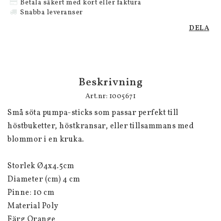
Betala säkert med kort eller faktura
Snabba leveranser
DELA
Beskrivning
Art.nr: 1005671
Små söta pumpa-sticks som passar perfekt till 
höstbuketter, höstkransar, eller tillsammans med 
blommor i en kruka.

Storlek Ø4x4.5cm

Diameter (cm) 4 cm

Pinne: 10 cm

Material Poly

Färg Orange
