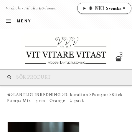
🌐
🇸🇪
Svenska ▾
Vi skickar till alla EU-länder
MENY
0
LANTLIG INREDNING
Dekoration
Pumpor
Stick
Pumpa Mix - 4 cm - Orange - 2-pack