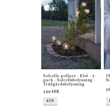
Solcells-pollare - Klot - 3-
O
pack - Solcellsbelysning -
Si
Trädgårdsbelysning
3
299 SEK
KÖP