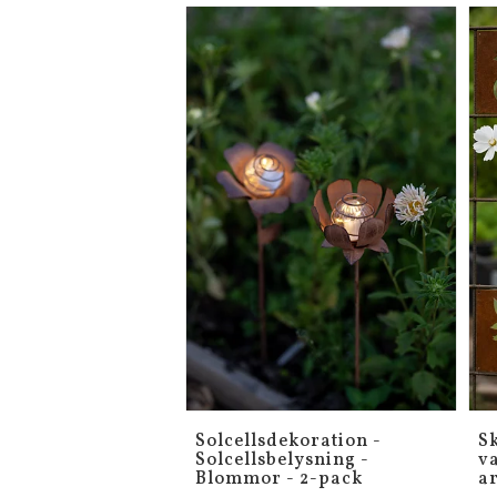
Solcellsdekoration -
S
Solcellsbelysning -
va
Blommor - 2-pack
a