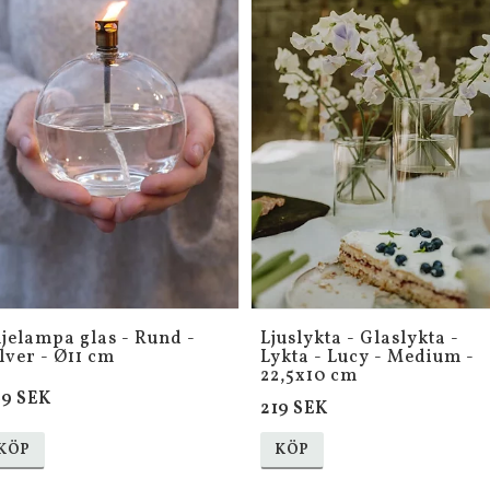
ljelampa glas - Rund -
Ljuslykta - Glaslykta -
lver - Ø11 cm
Lykta - Lucy - Medium -
22,5x10 cm
69 SEK
219 SEK
KÖP
KÖP