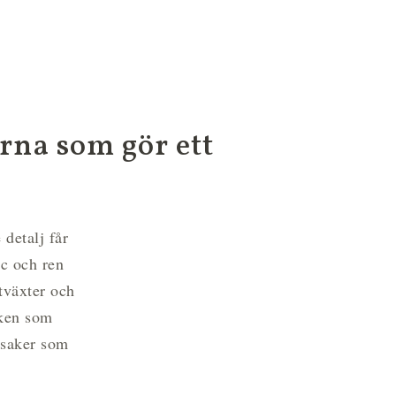
erna som gör ett
detalj får
ic och ren
tväxter och
rken som
 saker som