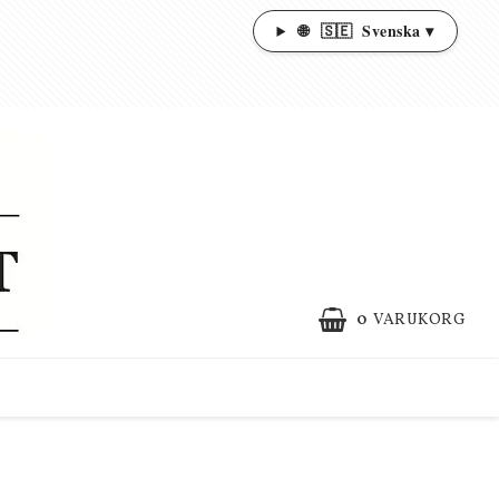
🌐
🇸🇪
Svenska ▾
0
VARUKORG