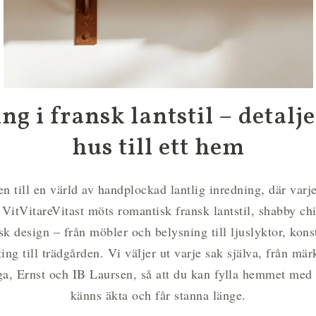
ng i fransk lantstil – detalj
hus till ett hem
 till en värld av handplockad lantlig inredning, där varje 
 VitVitareVitast möts romantisk fransk lantstil, shabby ch
sk design – från möbler och belysning till ljuslyktor, kons
ting till trädgården. Vi väljer ut varje sak själva, från mä
a, Ernst och IB Laursen, så att du kan fylla hemmet med
känns äkta och får stanna länge.