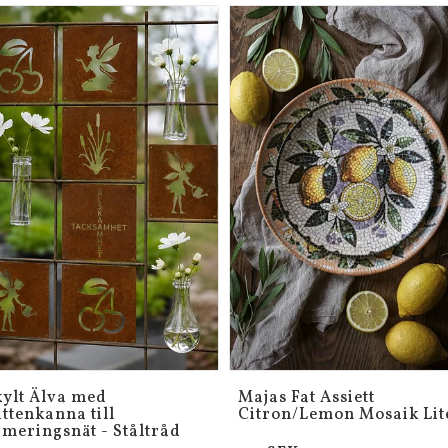
kylt Älva med
Majas Fat Assiett
ttenkanna till
Citron/Lemon Mosaik Lit
rmeringsnät - Ståltråd