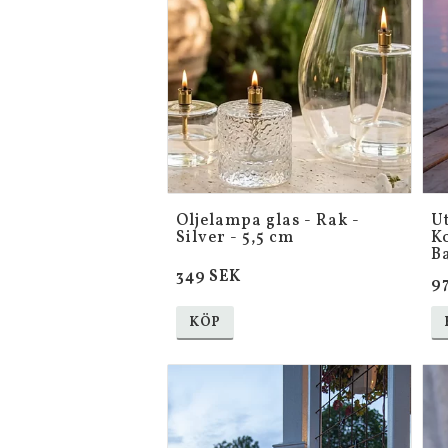
Oljelampa glas - Rak -
U
Silver - 5,5 cm
Ko
B
349 SEK
9
KÖP