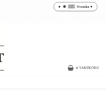
🌐
🇸🇪
Svenska ▾
0
VARUKORG