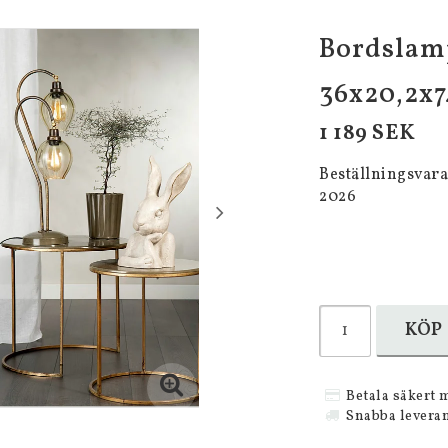
Bordslamp
36x20,2x7
1 189 SEK
Beställningsvara
2026
KÖP
Betala säkert 
Snabba levera