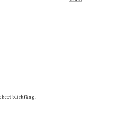
DELA
kert blickfång.
