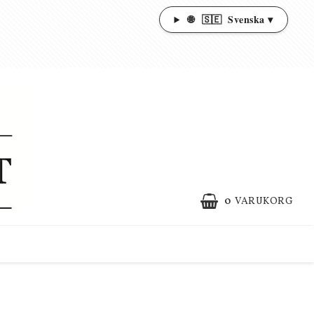
🌐
🇸🇪
Svenska ▾
0
VARUKORG