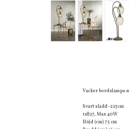
Vacker bordslampa med
Svart sladd~225cm

1xE27, Max 40W

Höjd (cm) 75 cm
