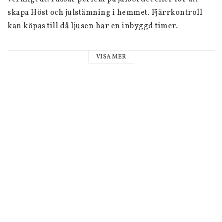
skapa Höst och julstämning i hemmet. Fjärrkontroll 
kan köpas till då ljusen har en inbyggd timer.

Mått: ø14x19 cm

VISA MER
Fjärrkontroll: Ingår ej, kan köpas separat

Drivs med vanliga AA-batterier (ingår ej)

Fjärrkontroll: Ingår ej, kan köpas separat

*Observera att ljus gjorda av äkta vax inte bör förvaras 
eller användas vid temperaturer lägre än 1°C eller 
över 35°C.