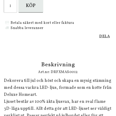
KÖP
Betala säkert med kort eller faktura
Snabba leveranser
DELA
Beskrivning
Art.nr: DRF­XMAS­0012
Dekorera till jul och höst och skapa en mysig stämning 
med dessa vackra LED-ljus, formade som en kotte från 
Deluxe Homeart.

Ljuset består av 100% äkta ljusvax, har en real flame 
3D-låga upptill. Allt detta gör att LED-ljuset ser väldigt 
verkligt ut. Passar perfekt på julbordet eller för att 