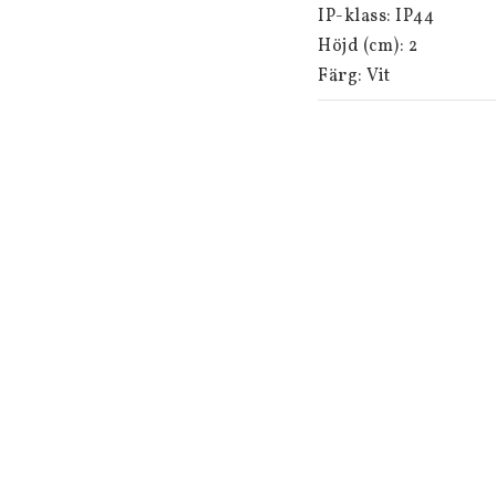
IP-klass: IP44

Höjd (cm): 2

Färg: Vit

Djup (cm): 2

Bredd/längd (cm): 47
Batteriinformation: 1
Används: Utomhus