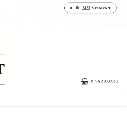
🌐
🇸🇪
Svenska ▾
0
VARUKORG
DIN VARUKORG ÄR TOM