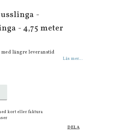
jusslinga -
inga - 4,75 meter
 med längre leveranstid
Läs mer...
med kort eller faktura
nser
DELA