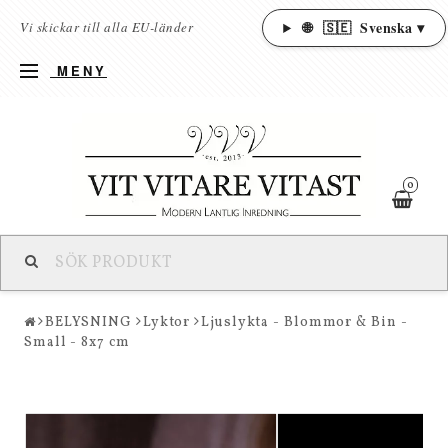
🌐
🇸🇪
Svenska ▾
Vi skickar till alla EU-länder
MENY
0
BELYSNING
Lyktor
Ljuslykta - Blommor & Bin -
Small - 8x7 cm