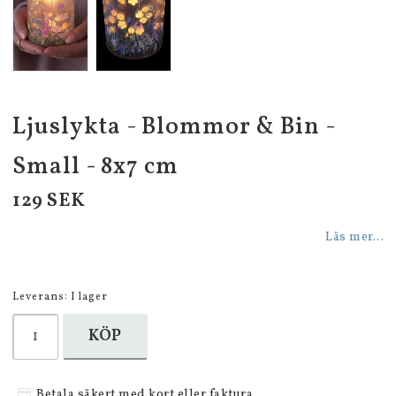
Ljuslykta - Blommor & Bin -
Small - 8x7 cm
129 SEK
Läs mer...
Leverans:
I lager
KÖP
Betala säkert med kort eller faktura