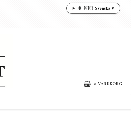
🌐
🇸🇪
Svenska ▾
0
VARUKORG