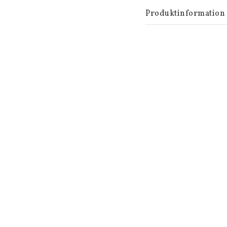
Produktinformation

Material: Frostat glas
Färg: Chai Latte (beig
Yta: Sandig frostad fi
Antal: 3-pack