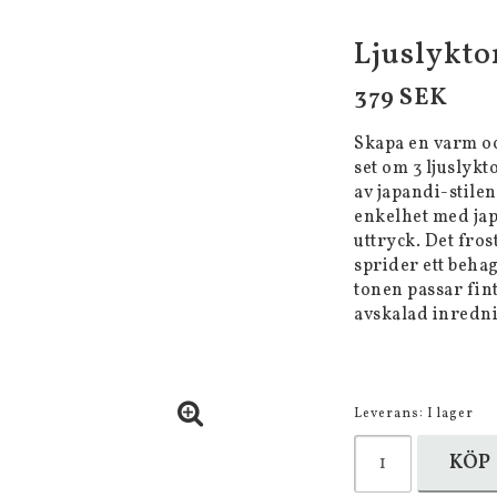
Ljuslyktor
379 SEK
Skapa en varm o
set om 3 ljuslykt
av japandi-stile
enkelhet med japa
uttryck. Det fro
sprider ett beha
tonen passar fin
avskalad inredn
Leverans:
I lager
KÖP