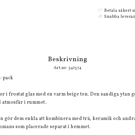
Betala säkert 
Snabba levera
Beskrivning
Art.nr: 341374
-pack

tor i frostat glas med en varm beige ton. Den sandiga ytan ge
d atmosfär i rummet.

 gör dem enkla att kombinera med trä, keramik och andra 
sammans som placerade separat i hemmet.
