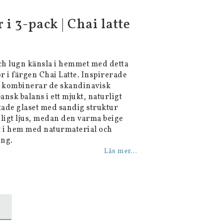
 i 3-pack | Chai latte
ch lugn känsla i hemmet med detta
or i färgen Chai Latte. Inspirerade
n kombinerar de skandinavisk
nsk balans i ett mjukt, naturligt
stade glaset med sandig struktur
gligt ljus, medan den varma beige
t i hem med naturmaterial och
ing.
Läs mer...