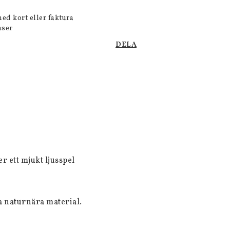
med kort eller faktura
nser
DELA
r ett mjukt ljusspel 
naturnära material. 