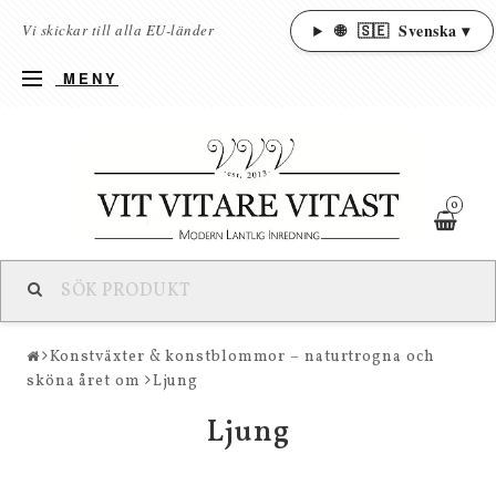
🌐
🇸🇪
Svenska ▾
Vi skickar till alla EU-länder
MENY
0
Konstväxter & konstblommor – naturtrogna och
sköna året om
Ljung
Ljung