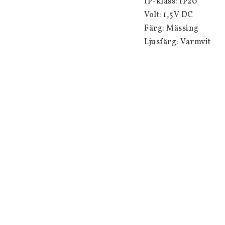
IP-klass: IP20

Volt: 1,5V DC

Färg: Mässing

Ljusfärg: Varmvit

Antal lampor: 1

Ljuskälla ingår: Ja

Sockel: Ej utbytbar

Dimmerkompatibel: N
Batteriinformation: 1 
Strömbrytare: Integr
Timer: 6 h på, 18 h av
Bredd/längd (cm): 28
Höjd (cm): 28,50

Djup (cm): 2,50