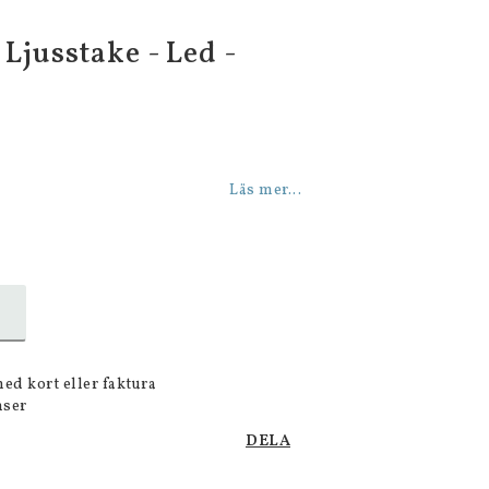
 Ljusstake - Led -
Läs mer...
med kort eller faktura
nser
DELA