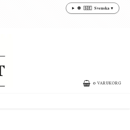
🌐
🇸🇪
Svenska ▾
0
VARUKORG