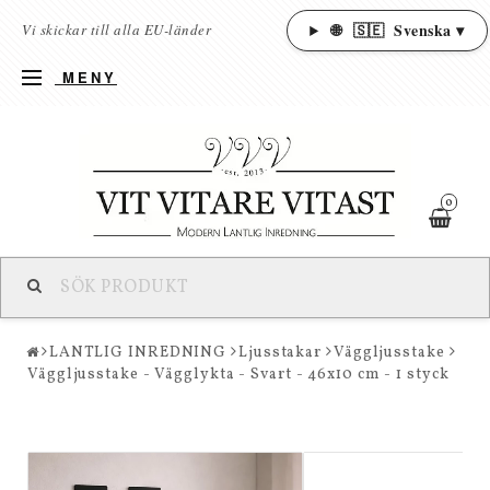
🌐
🇸🇪
Svenska ▾
Vi skickar till alla EU-länder
MENY
0
LANTLIG INREDNING
Ljusstakar
Väggljusstake
Väggljusstake - Vägglykta - Svart - 46x10 cm - 1 styck