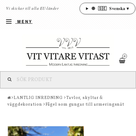
🌐
🇸🇪
Svenska ▾
Vi skickar till alla EU-länder
MENY
0
LANTLIG INREDNING
Tavlor, skyltar &
väggdekoration
Fågel som gungar till armeringsnät