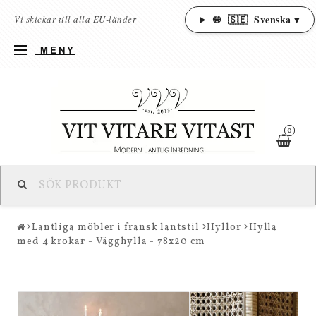
🌐
🇸🇪
Svenska ▾
Vi skickar till alla EU-länder
MENY
0
Lantliga möbler i fransk lantstil
Hyllor
Hylla
med 4 krokar - Vägghylla - 78x20 cm