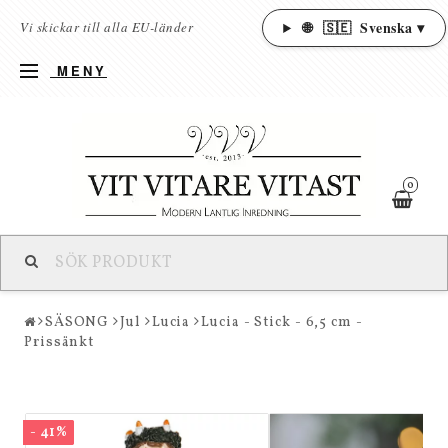
🌐
🇸🇪
Svenska ▾
Vi skickar till alla EU-länder
MENY
0
SÄSONG
Jul
Lucia
Lucia - Stick - 6,5 cm -
Prissänkt
- 41%