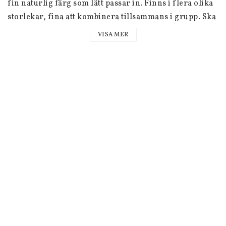
fin naturlig färg som lätt passar in. Finns i flera olika 
storlekar, fina att kombinera tillsammans i grupp. Ska 
förvaras inomhus under vintertid. 

VISA MER
Material: Terracotta

Höjd: 10 cm

Diameter: 12 cm