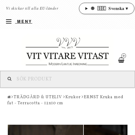
🌐
🇸🇪
Svenska ▾
Vi skickar till alla EU-länder
MENY
0
TRÄDGÅRD & UTELIV
Krukor
ERNST Kruka med
fat - Terracotta - 12x10 cm