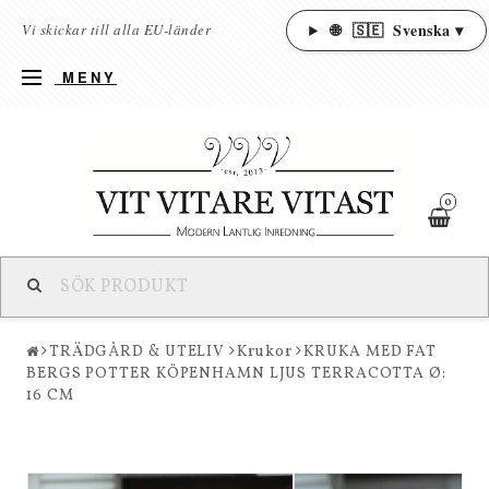
🌐
🇸🇪
Svenska ▾
Vi skickar till alla EU-länder
MENY
0
TRÄDGÅRD & UTELIV
Krukor
KRUKA MED FAT
BERGS POTTER KÖPENHAMN LJUS TERRACOTTA Ø:
16 CM