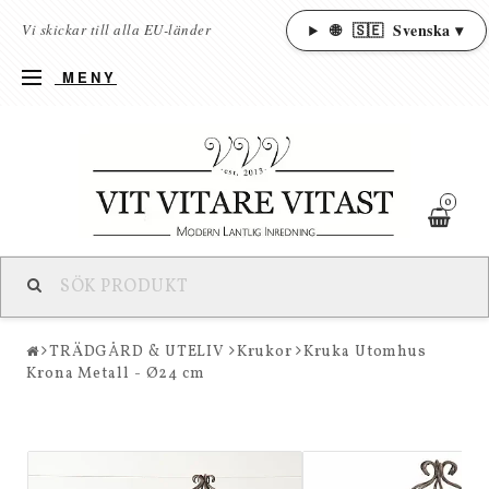
🌐
🇸🇪
Svenska ▾
Vi skickar till alla EU-länder
MENY
0
TRÄDGÅRD & UTELIV
Krukor
Kruka Utomhus
Krona Metall - Ø24 cm