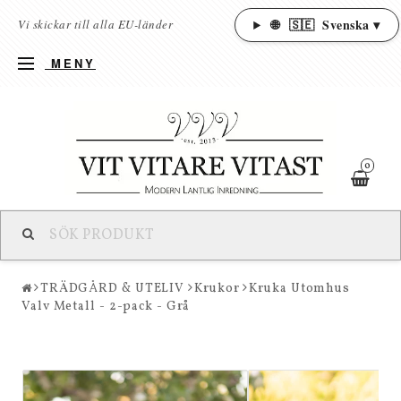
🌐
🇸🇪
Svenska ▾
Vi skickar till alla EU-länder
MENY
0
TRÄDGÅRD & UTELIV
Krukor
Kruka Utomhus
Valv Metall - 2-pack - Grå