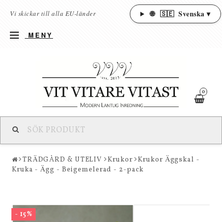
🌐
🇸🇪
Svenska ▾
Vi skickar till alla EU-länder
MENY
0
TRÄDGÅRD & UTELIV
Krukor
Krukor Äggskal -
Kruka - Ägg - Beigemelerad - 2-pack
- 15%