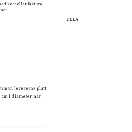
med kort eller faktura
nser
DELA
mman levereras platt 
 cm i diameter när 