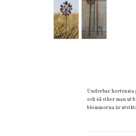
Underbar hortensia p
och så viker man ut b
blommorna är utvikta