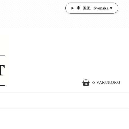
🌐
🇸🇪
Svenska ▾
0
VARUKORG
DIN VARUKORG ÄR TOM