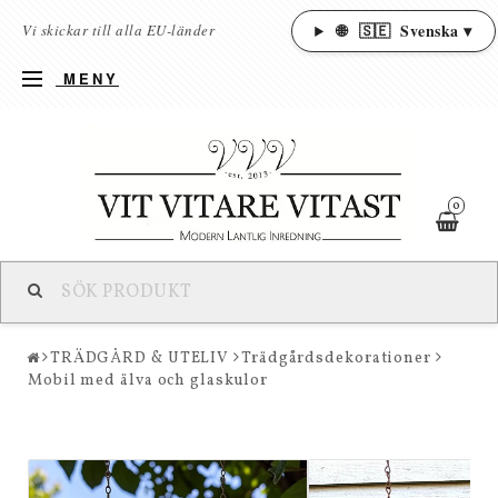
🌐
🇸🇪
Svenska ▾
Vi skickar till alla EU-länder
MENY
0
TRÄDGÅRD & UTELIV
Trädgårdsdekorationer
Mobil med älva och glaskulor